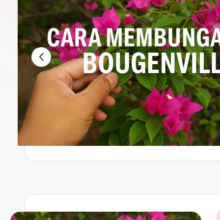
November 9, 2024
Panduan Lengkap tentang TV Dig
October 30, 2024
Cara Konfigurasi DNS Server p
April 26, 2024
Spesifikasi Komputer Server: 
April 25, 2024
Server Pulsa: Fungsi, Manfaat,
April 24, 2024
SMS Gateway API: Memahami M
April 23, 2024
API Key Elsevier: Memahami Pe
April 22, 2024
Konfigurasi DHCP Server: Pand
April 21, 2024
Web Proxy untuk Buka YouTube:
March 27, 2024
Komputer Server: Pengertian, F
March 26, 2024
DHCP Server adalah: Pengerti
March 25, 2024
VPN Indonesia Gratis: Solusi I
March 24, 2024
Download Aplikasi Hola VPN: P
March 23, 2024
P