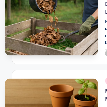
March 4, 2024
Penerapan IoT dalam Kehidupan
March 4, 2024
Cara Usir Lalat di Kandang Ayam
March 3, 2024
Ciri-Ciri dan Habitat Semut Hita
March 2, 2024
Laba-laba Hitam: Misteri, Keun
March 1, 2024
Mengembalikan Hewan Pelihara
March 1, 2024
Hewan Penyebab Rabies: Gejal
February 29, 2024
P
Habitat Lumut Daun: Penjelasan
b
February 28, 2024
Daun Pisang Pisangan: Manfaat
January 24, 2024
Pupuk Kocor untuk Tanaman Ca
January 14, 2024
P
Tanaman Kacang Kapri: Manfaa
i
December 27, 2023
Tanaman yang Baik untuk Terar
December 24, 2023
Cara Memperbanyak Tanaman de
December 19, 2023