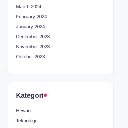
 Akasia serta Pemanfaatannya
March 2024
am: Potensi dan Manfaatnya
February 2024
emeliharaan, dan Potensinya
January 2024
n, Bahaya, dan Cara Budidaya
December 2023
ayu secara Efektif, Metode dan Tipsnya
November 2023
u Makan Dry Food: Strategi Efektif dan Tips
October 2023
n Tidak Mau Makan: Penyebab dan Solusinya
tian: Pemahaman, Jenis dan Protokol Etis
 dan Dampaknya Terhadap Lingkungan
Kategori
tudi Lengkap
Hewan
Teknologi