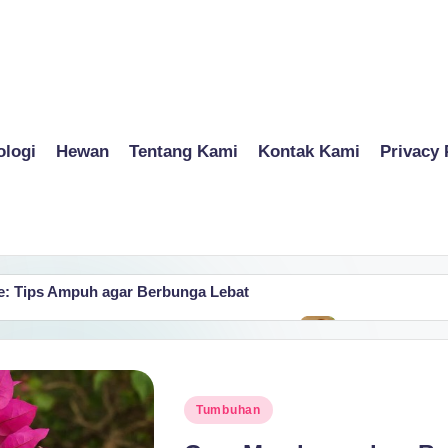
ologi
Hewan
Tentang Kami
Kontak Kami
Privacy 
: Tips Ampuh agar Berbunga Lebat
ari Dedauanan yang Ramah Lingkungan
Media Tanam O
July 8, 2025
alam Infrastruktur Cloud untuk Bisnis Modern
bian di VPS untuk Pemula
Posted
Tumbuhan
e 365 untuk Meningkatkan Produktivitas Perusahaan
in