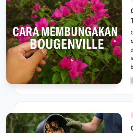
VPN Gratis iPhone: Panduan l
i
March 22, 2024
DNS Pribadi: Panduan Lengkap,
March 21, 2024
Kelebihan dan Kekurangan Clo
March 12, 2024
Layanan Cloud Computing: Me
March 11, 2024
Manfaat Cloud Computing dala
March 10, 2024
Makanan Serangga Bersayap: Ma
March 9, 2024
Ternak Cacing Tanah di Ember:
March 8, 2024
Sejarah IoT: Perkembangan Te
March 7, 2024
P
b
Kelebihan dan Kekurangan Inter
March 6, 2024
Cara Mengatasi Ulat Penggulu
March 6, 2024
Budidaya Tokek Rumahan: Pan
March 5, 2024
P
Cara Membuat Jentik Nyamuk: 
i
March 5, 2024
Contoh Teknologi IoT: Ruang 