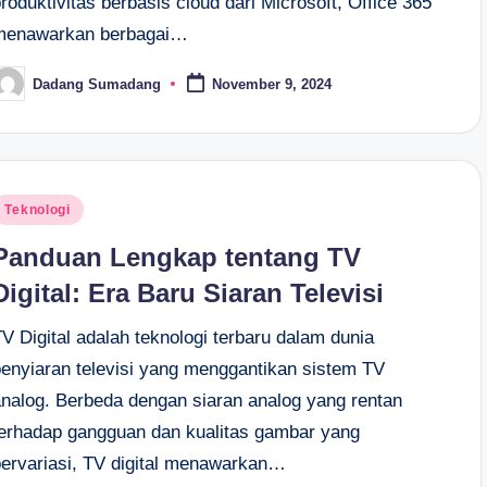
roduktivitas berbasis cloud dari Microsoft, Office 365
menawarkan berbagai…
Dadang Sumadang
November 9, 2024
osted
y
osted
Teknologi
n
Panduan Lengkap tentang TV
Digital: Era Baru Siaran Televisi
V Digital adalah teknologi terbaru dalam dunia
penyiaran televisi yang menggantikan sistem TV
analog. Berbeda dengan siaran analog yang rentan
terhadap gangguan dan kualitas gambar yang
bervariasi, TV digital menawarkan…