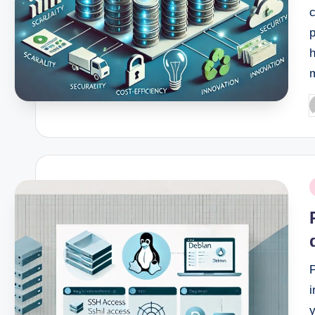
p
P
b
P
i