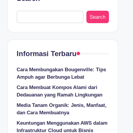
top: Panduan Instalasi dan Tips Pengguna
: Panduan, Tips, dan Solusi Masalahnya
Search
i Cloud Computing Populer di Era Digital
ng: Dari IaaS hingga Private Cloud
mi Prinsip dan Infrastruktur
Informasi Terbaru
am: Dampak, Pencegahan, dan Pengobatan
a: Ciri-Ciri, habitat, Ancaman, dan Mitos
Cara Membungakan Bougenville: Tips
Ampuh agar Berbunga Lebat
ersiapan, Teknik, Tips dan Trik
Cara Membuat Kompos Alami dari
at, Tantangan, dan Implementasi
Dedauanan yang Ramah Lingkungan
genalan Konsep Dasar, Keamanan dan Protokol
Media Tanam Organik: Jenis, Manfaat,
gkat, Keamanan, dan Privasinya
dan Cara Membuatnya
g: Pengertian, Platfrom, dan Keamanannya
Keuntungan Menggunakan AWS dalam
Infrastruktur Cloud untuk Bisnis
tingnya Memahami Siklus Hidupnya