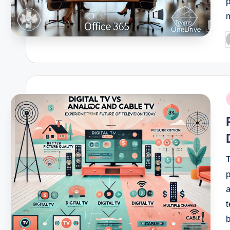
p
P
b
P
i
T