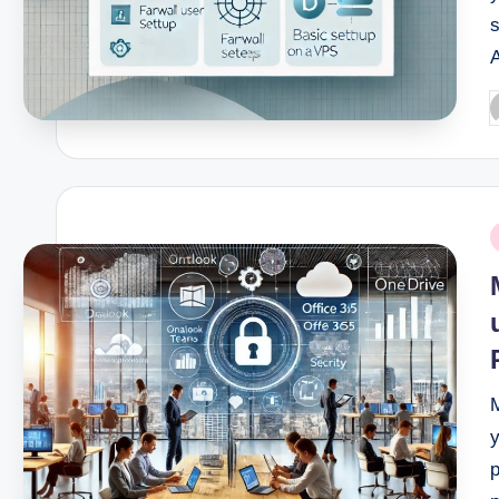
s
P
b
P
i
p