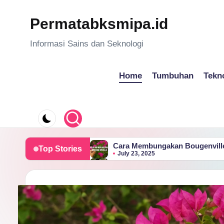
Permatabksmipa.id
Skip
to
Informasi Sains dan Seknologi
content
Home
Tumbuhan
Tekn
Cara Membungakan Bougenville
Top Stories
July 23, 2025
Cara Membuat Kompos Alami d
July 8, 2025
Keuntungan Menggunakan AWS d
November 9, 2024
Panduan Lengkap Installasi De
November 9, 2024
Mengenal Fitur Unggulan Offic