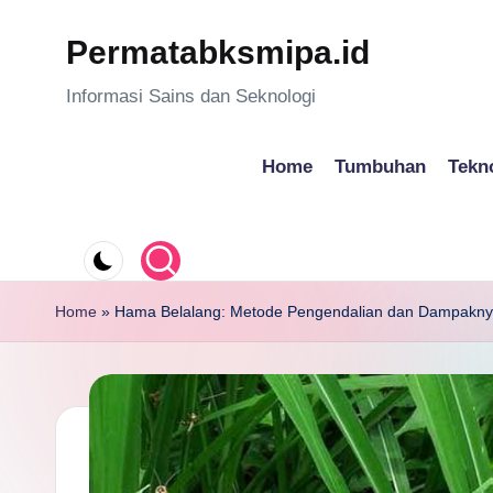
Permatabksmipa.id
Skip
to
Informasi Sains dan Seknologi
content
Home
Tumbuhan
Tekn
Home
»
Hama Belalang: Metode Pengendalian dan Dampakn