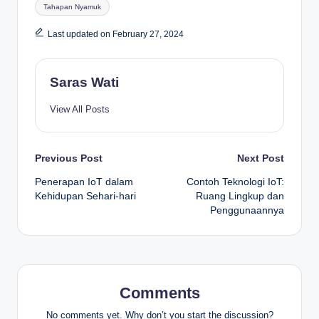
Tahapan Nyamuk
Last updated on February 27, 2024
Saras Wati
View All Posts
Post
Previous Post
Next Post
Penerapan IoT dalam
Contoh Teknologi IoT:
navigation
Kehidupan Sehari-hari
Ruang Lingkup dan
Penggunaannya
Comments
No comments yet. Why don’t you start the discussion?