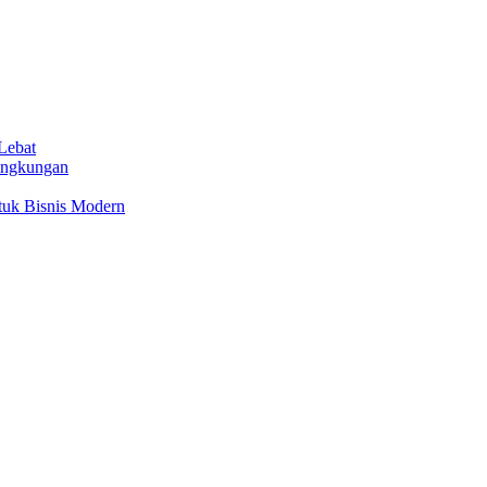
Lebat
ingkungan
tuk Bisnis Modern