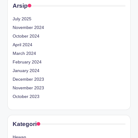
Arsip
July 2025
November 2024
October 2024
April 2024
March 2024
February 2024
January 2024
December 2023
November 2023
October 2023
Kategori
Hewan