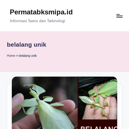
Permatabksmipa.id
Skip
to
Informasi Sains dan Seknologi
content
belalang unik
Home
»
belalang unik