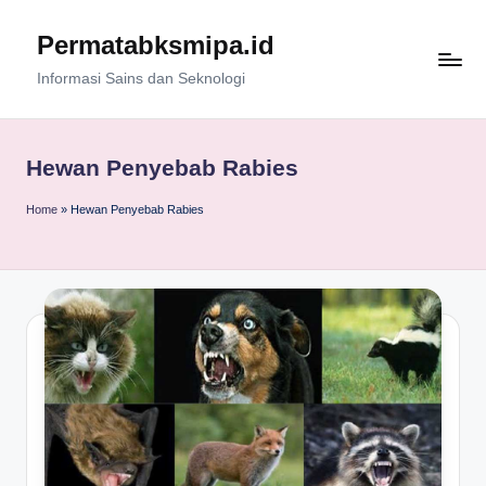
Permatabksmipa.id
Skip
to
Informasi Sains dan Seknologi
content
Hewan Penyebab Rabies
Home
»
Hewan Penyebab Rabies