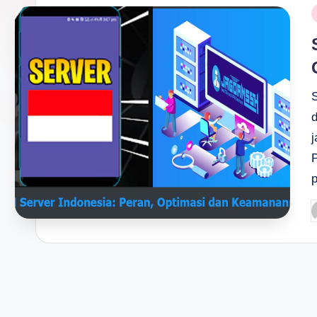
P
i
d
j
P
P
b