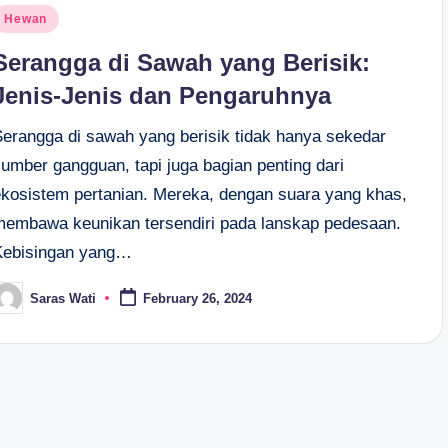
osted
Hewan
n
Serangga di Sawah yang Berisik:
Jenis-Jenis dan Pengaruhnya
Serangga di sawah yang berisik tidak hanya sekedar
sumber gangguan, tapi juga bagian penting dari
ekosistem pertanian. Mereka, dengan suara yang khas,
membawa keunikan tersendiri pada lanskap pedesaan.
Kebisingan yang…
Saras Wati
February 26, 2024
osted
y