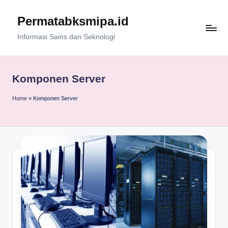
Permatabksmipa.id
Skip
to
Informasi Sains dan Seknologi
content
Komponen Server
Home
»
Komponen Server