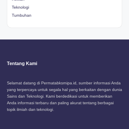
Teknologi
Tumbuhan
Tentang Kami
Selamat datang di Permatabksmipa.id, sumber informasi Anda
yang terpercaya untuk segala hal yang berkaitan dengan dunia
Sains dan Teknologi. Kami berdedikasi untuk memberikan
Anda informasi terbaru dan paling akurat tentang berbagai
topik ilmiah dan teknologi.