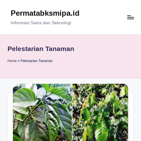
Permatabksmipa.id
Skip
to
Informasi Sains dan Seknologi
content
Pelestarian Tanaman
Home
»
Pelestarian Tanaman