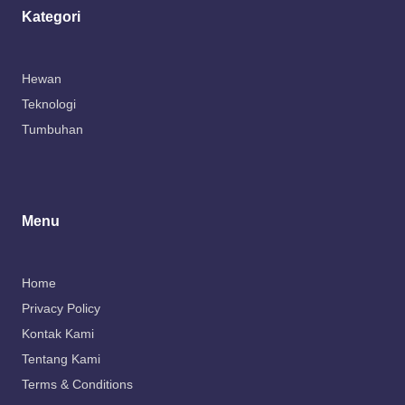
Kategori
Hewan
Teknologi
Tumbuhan
Menu
Home
Privacy Policy
Kontak Kami
Tentang Kami
Terms & Conditions