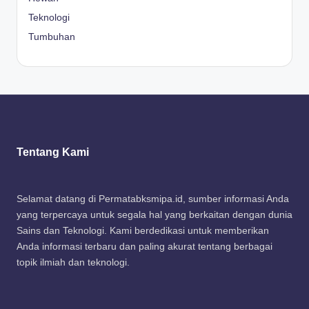
Teknologi
Tumbuhan
Tentang Kami
Selamat datang di Permatabksmipa.id, sumber informasi Anda
yang terpercaya untuk segala hal yang berkaitan dengan dunia
Sains dan Teknologi. Kami berdedikasi untuk memberikan
Anda informasi terbaru dan paling akurat tentang berbagai
topik ilmiah dan teknologi.