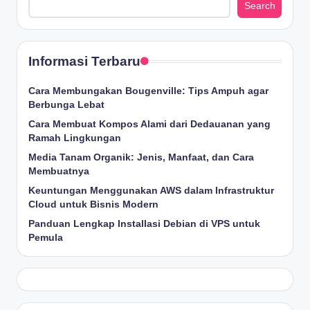
Search
Informasi Terbaru
Cara Membungakan Bougenville: Tips Ampuh agar
Berbunga Lebat
Cara Membuat Kompos Alami dari Dedauanan yang
Ramah Lingkungan
Media Tanam Organik: Jenis, Manfaat, dan Cara
Membuatnya
Keuntungan Menggunakan AWS dalam Infrastruktur
Cloud untuk Bisnis Modern
Panduan Lengkap Installasi Debian di VPS untuk
Pemula