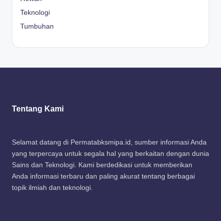
Teknologi
Tumbuhan
Tentang Kami
Selamat datang di Permatabksmipa.id, sumber informasi Anda
yang terpercaya untuk segala hal yang berkaitan dengan dunia
Sains dan Teknologi. Kami berdedikasi untuk memberikan
Anda informasi terbaru dan paling akurat tentang berbagai
topik ilmiah dan teknologi.