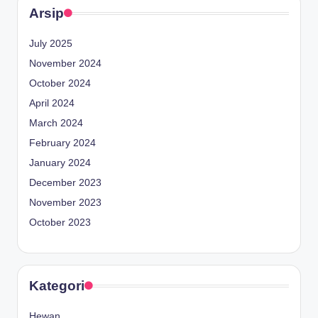
Arsip
July 2025
November 2024
October 2024
April 2024
March 2024
February 2024
January 2024
December 2023
November 2023
October 2023
Kategori
Hewan