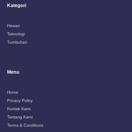
Kategori
Hewan
Teknologi
Tumbuhan
Menu
Home
Privacy Policy
Kontak Kami
Tentang Kami
Terms & Conditions