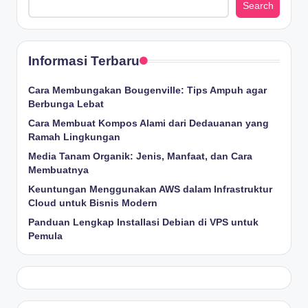
Search
Informasi Terbaru
Cara Membungakan Bougenville: Tips Ampuh agar
Berbunga Lebat
Cara Membuat Kompos Alami dari Dedauanan yang
Ramah Lingkungan
Media Tanam Organik: Jenis, Manfaat, dan Cara
Membuatnya
Keuntungan Menggunakan AWS dalam Infrastruktur
Cloud untuk Bisnis Modern
Panduan Lengkap Installasi Debian di VPS untuk
Pemula