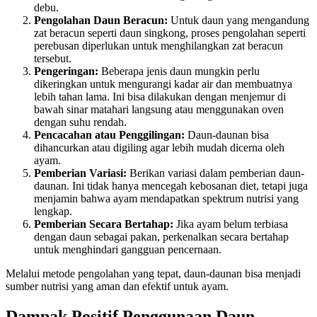
debu.
Pengolahan Daun Beracun:
Untuk daun yang mengandung
zat beracun seperti daun singkong, proses pengolahan seperti
perebusan diperlukan untuk menghilangkan zat beracun
tersebut.
Pengeringan:
Beberapa jenis daun mungkin perlu
dikeringkan untuk mengurangi kadar air dan membuatnya
lebih tahan lama. Ini bisa dilakukan dengan menjemur di
bawah sinar matahari langsung atau menggunakan oven
dengan suhu rendah.
Pencacahan atau Penggilingan:
Daun-daunan bisa
dihancurkan atau digiling agar lebih mudah dicerna oleh
ayam.
Pemberian Variasi:
Berikan variasi dalam pemberian daun-
daunan. Ini tidak hanya mencegah kebosanan diet, tetapi juga
menjamin bahwa ayam mendapatkan spektrum nutrisi yang
lengkap.
Pemberian Secara Bertahap:
Jika ayam belum terbiasa
dengan daun sebagai pakan, perkenalkan secara bertahap
untuk menghindari gangguan pencernaan.
Melalui metode pengolahan yang tepat, daun-daunan bisa menjadi
sumber nutrisi yang aman dan efektif untuk ayam.
Dampak Positif Penggunaan Daun