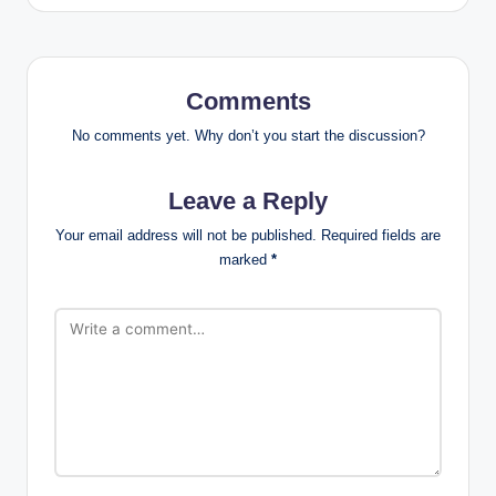
Comments
No comments yet. Why don’t you start the discussion?
Leave a Reply
Your email address will not be published.
Required fields are
marked
*