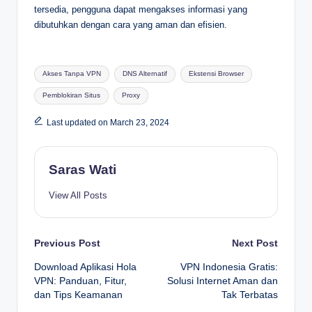
tersedia, pengguna dapat mengakses informasi yang
dibutuhkan dengan cara yang aman dan efisien.
Tags:
Akses Tanpa VPN
DNS Alternatif
Ekstensi Browser
Pemblokiran Situs
Proxy
Last updated on March 23, 2024
Saras Wati
View All Posts
Post
Previous Post
Next Post
Download Aplikasi Hola
VPN Indonesia Gratis:
navigation
VPN: Panduan, Fitur,
Solusi Internet Aman dan
dan Tips Keamanan
Tak Terbatas