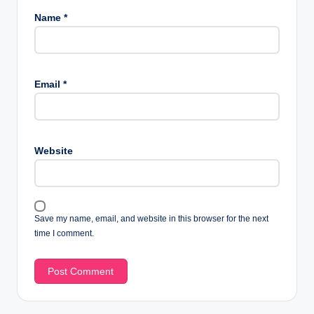
Name
*
Email
*
Website
Save my name, email, and website in this browser for the next
time I comment.