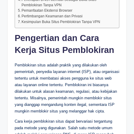
Pemblokiran Tanpa VPN
Pemanfaatan Ekstensi Browser
Pertimbangan Keamanan dan Privasi
Kesimpulan Buka Situs Pemblokiran Tanpa VPN
Pengertian dan Cara
Kerja Situs Pemblokiran
Pemblokiran situs adalah praktik yang dilakukan oleh
pemerintah, penyedia layanan internet (ISP), atau organisasi
tertentu untuk membatasi akses pengguna ke situs web
atau layanan online tertentu. Pemblokiran ini biasanya
dilakukan untuk alasan keamanan, regulasi, atau kebijakan
tertentu. Misalnya, pemerintah mungkin memblokir situs
yang dianggap mengandung konten ilegal, sementara ISP
mungkin memblokir situs yang melanggar hak cipta.
Cara kerja pemblokiran situs dapat bervariasi tergantung
pada metode yang digunakan. Salah satu metode umum