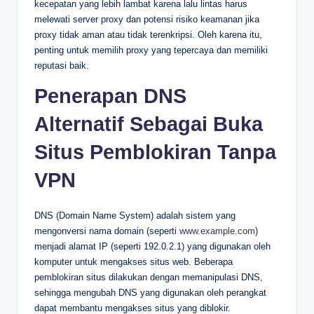
kecepatan yang lebih lambat karena lalu lintas harus
melewati server proxy dan potensi risiko keamanan jika
proxy tidak aman atau tidak terenkripsi. Oleh karena itu,
penting untuk memilih proxy yang tepercaya dan memiliki
reputasi baik.
Penerapan DNS
Alternatif Sebagai Buka
Situs Pemblokiran Tanpa
VPN
DNS (Domain Name System) adalah sistem yang
mengonversi nama domain (seperti
www.example.com
)
menjadi alamat IP (seperti 192.0.2.1) yang digunakan oleh
komputer untuk mengakses situs web. Beberapa
pemblokiran situs dilakukan dengan memanipulasi DNS,
sehingga mengubah DNS yang digunakan oleh perangkat
dapat membantu mengakses situs yang diblokir.