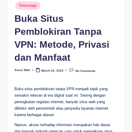
Posted
Teknologi
in
Buka Situs
Pemblokiran Tanpa
VPN: Metode, Privasi
dan Manfaat
Saras Wati
March 24, 2024
No Comments
Posted
by
Buka situs pemblokiran tanpa VPN menjadi topik yang
semakin relevan di era digital saat ini. Seiring dengan
peningkatan regulasi internet, banyak situs web yang
diblokir oleh pemerintah atau penyedia layanan internet
karena berbagai alasan.
Namun, akses terhadap informasi merupakan hak dasar,
dan banyak individu mencari cara untuk mengakses situs