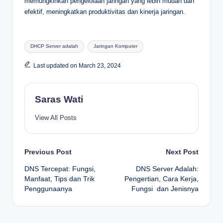
memungkinkan pengelolaan jaringan yang lebih mudah dan
efektif, meningkatkan produktivitas dan kinerja jaringan.
Tags:
DHCP Server adalah
Jaringan Komputer
Last updated on March 23, 2024
Saras Wati
View All Posts
Post
Previous Post
Next Post
DNS Tercepat: Fungsi,
DNS Server Adalah:
navigation
Manfaat, Tips dan Trik
Pengertian, Cara Kerja,
Penggunaanya
Fungsi dan Jenisnya