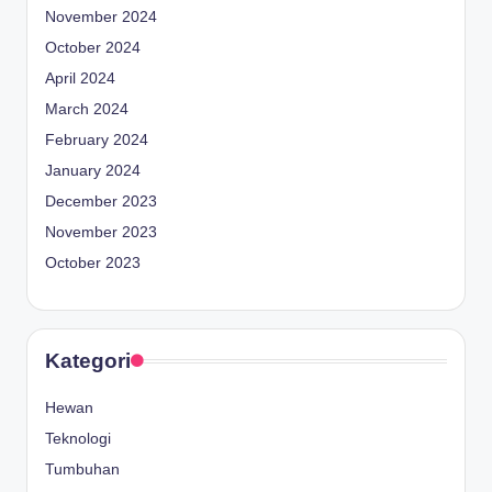
November 2024
October 2024
April 2024
March 2024
February 2024
January 2024
December 2023
November 2023
October 2023
Kategori
Hewan
Teknologi
Tumbuhan