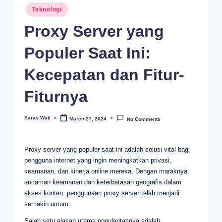
Posted
Teknologi
in
Proxy Server yang
Populer Saat Ini:
Kecepatan dan Fitur-
Fiturnya
Saras Wati
March 27, 2024
No Comments
Posted
by
Proxy server yang populer saat ini adalah solusi vital bagi
pengguna internet yang ingin meningkatkan privasi,
keamanan, dan kinerja online mereka. Dengan maraknya
ancaman keamanan dan keterbatasan geografis dalam
akses konten, penggunaan proxy server telah menjadi
semakin umum.
Salah satu alasan utama popularitasnya adalah