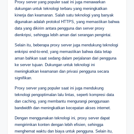
Proxy server yang populer saat ini juga menawarkan
dukungan untuk teknologi terbaru yang meningkatkan
kinerja dan keamanan. Salah satu teknologi yang banyak
digunakan adalah protokol HTTPS, yang memastikan bahwa
data yang dikirim antara pengguna dan server proxy
dienkripsi, sehingga lebih aman dari serangan pengintai.
Selain itu, beberapa proxy server juga mendukung teknologi
enkripsi end-to-end, yang memastikan bahwa data tetap
aman bahkan saat sedang dalam perjalanan dari pengguna
ke server tujuan. Dukungan untuk teknologi ini
meningkatkan keamanan dan privasi pengguna secara
signifikan.
Proxy server yang populer saat ini juga mendukung
teknologi pengoptimalan lalu lintas, seperti kompresi data
dan caching, yang membantu mengurangi penggunaan
bandwidth dan meningkatkan kecepatan akses internet.
Dengan menggunakan teknologi ini, proxy server dapat
mengirimkan konten dengan lebih efisien, sehingga
menghemat waktu dan biaya untuk pengguna. Selain itu,