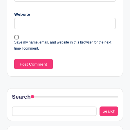
Website
Save my name, email, and website in this browser for the next
time I comment.
Search
Search