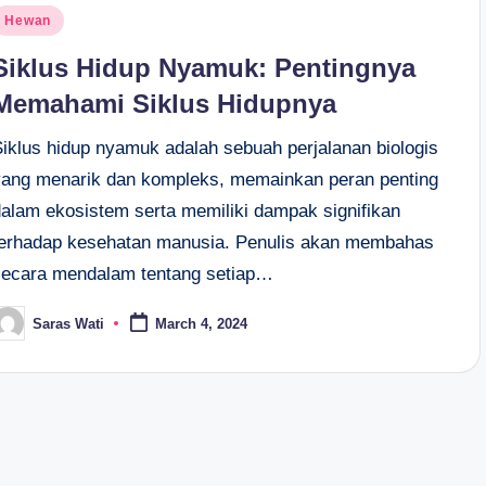
osted
Hewan
n
Siklus Hidup Nyamuk: Pentingnya
Memahami Siklus Hidupnya
Siklus hidup nyamuk adalah sebuah perjalanan biologis
yang menarik dan kompleks, memainkan peran penting
dalam ekosistem serta memiliki dampak signifikan
terhadap kesehatan manusia. Penulis akan membahas
secara mendalam tentang setiap…
Saras Wati
March 4, 2024
osted
y